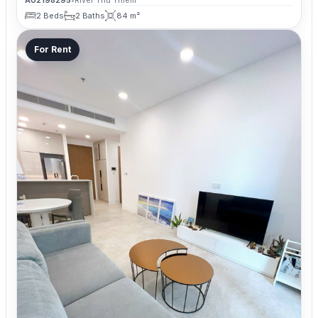
A02198295
•
River Thu Thiem
2 Beds
2 Baths
84 m²
For Rent