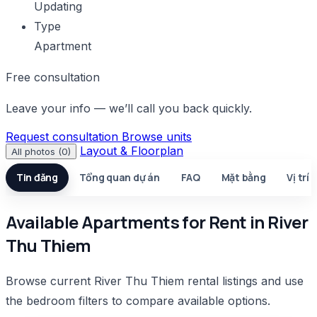
Updating
Type
Apartment
Free consultation
Leave your info — we’ll call you back quickly.
Request consultation
Browse units
Layout & Floorplan
All photos (0)
Tin đăng
Tổng quan dự án
FAQ
Mặt bằng
Vị trí
Available Apartments for Rent in River
Thu Thiem
Browse current River Thu Thiem rental listings and use
the bedroom filters to compare available options.