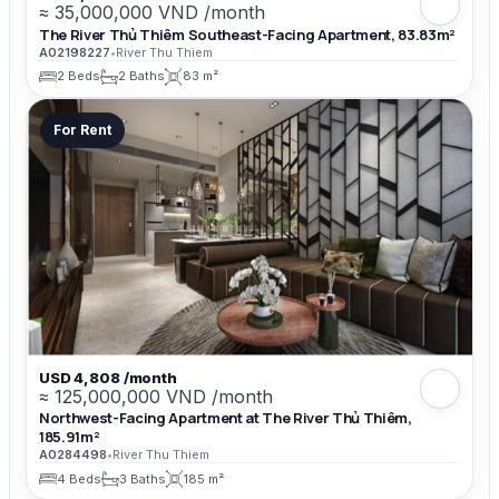
≈ 35,000,000 VND /month
The River Thủ Thiêm Southeast-Facing Apartment, 83.83m²
A02198227
•
River Thu Thiem
2 Beds
2 Baths
83 m²
For Rent
USD 4,808 /month
≈ 125,000,000 VND /month
Northwest-Facing Apartment at The River Thủ Thiêm,
185.91m²
A0284498
•
River Thu Thiem
4 Beds
3 Baths
185 m²