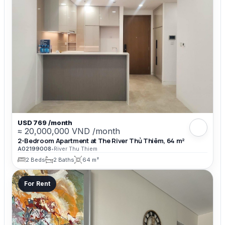
USD 769 /month
≈ 20,000,000 VND /month
2-Bedroom Apartment at The River Thủ Thiêm, 64 m²
A02199008
•
River Thu Thiem
2 Beds
2 Baths
64 m²
For Rent