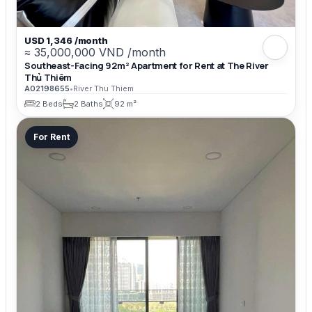
USD 1,346 /month
≈ 35,000,000 VND /month
Southeast-Facing 92m² Apartment for Rent at The River
Thủ Thiêm
A02198655
•
River Thu Thiem
2 Beds
2 Baths
92 m²
For Rent