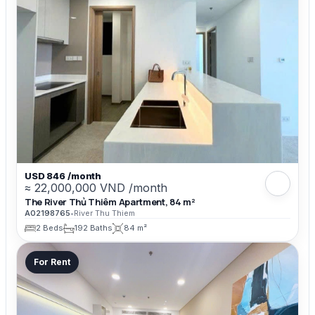
USD 846 /month
≈ 22,000,000 VND /month
The River Thủ Thiêm Apartment, 84 m²
A02198765
•
River Thu Thiem
2 Beds
192 Baths
84 m²
For Rent