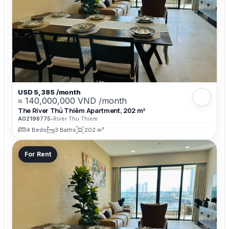
USD 5,385 /month
≈ 140,000,000 VND /month
The River Thủ Thiêm Apartment, 202 m²
A02198775
•
River Thu Thiem
4 Beds
3 Baths
202 m²
For Rent