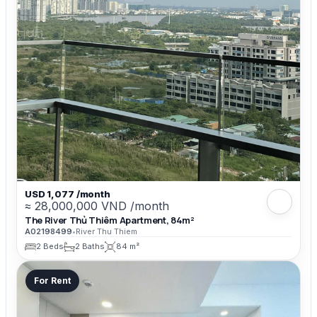
USD 1,077 /month
≈ 28,000,000 VND /month
The River Thủ Thiêm Apartment, 84m²
A02198499
•
River Thu Thiem
2 Beds
2 Baths
84 m²
For Rent