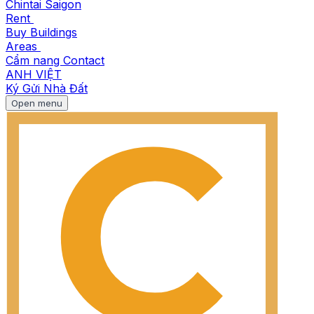
Chintai Saigon
Rent
Buy
Buildings
Areas
Cẩm nang
Contact
ANH
VIỆT
Ký Gửi Nhà Đất
Open menu