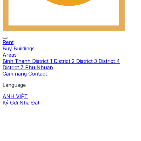
Rent
Buy
Buildings
Areas
Binh Thanh
District 1
District 2
District 3
District 4
District 7
Phu Nhuan
Cẩm nang
Contact
Language
ANH
VIỆT
Ký Gửi Nhà Đất