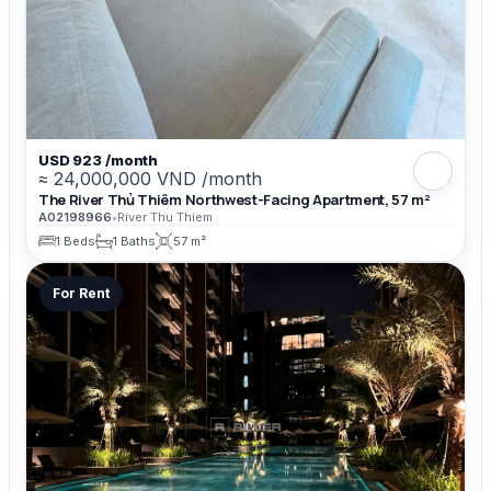
USD 923 /month
≈ 24,000,000 VND /month
The River Thủ Thiêm Northwest-Facing Apartment, 57 m²
A02198966
•
River Thu Thiem
1 Beds
1 Baths
57 m²
For Rent