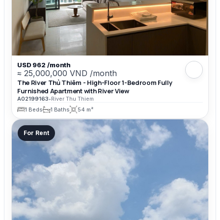
USD 962 /month
≈ 25,000,000 VND /month
The River Thủ Thiêm - High-Floor 1-Bedroom Fully
Furnished Apartment with River View
A02199163
•
River Thu Thiem
1 Beds
1 Baths
54 m²
For Rent