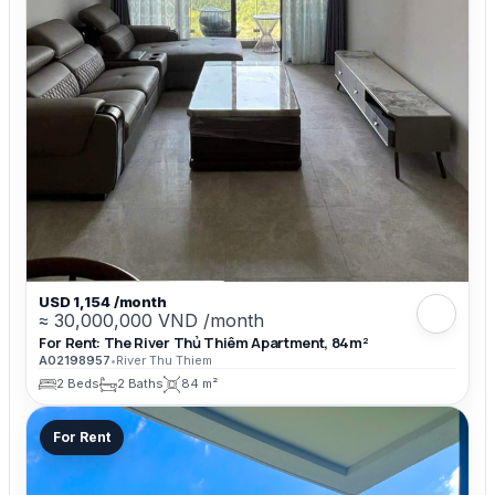
USD 1,154 /month
≈ 30,000,000 VND /month
For Rent: The River Thủ Thiêm Apartment, 84m²
A02198957
•
River Thu Thiem
2 Beds
2 Baths
84 m²
For Rent