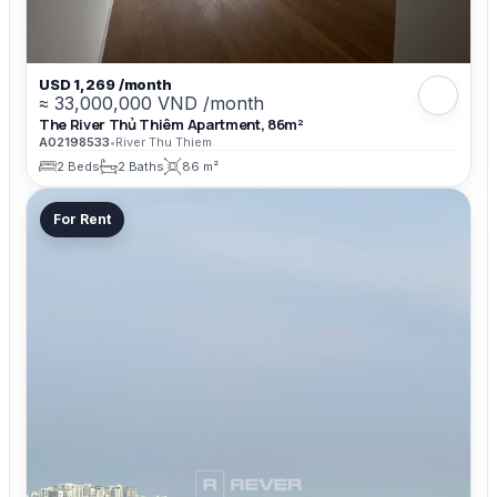
USD 1,269 /month
≈ 33,000,000 VND /month
The River Thủ Thiêm Apartment, 86m²
A02198533
•
River Thu Thiem
2 Beds
2 Baths
86 m²
For Rent