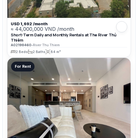
USD 1,692 /month
≈ 44,000,000 VND /month
Short-Term Daily and Monthly Rentals at The River Thủ
Thiêm
A02198460
•
River Thu Thiem
2 Beds
2 Baths
84 m²
For Rent