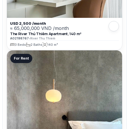
USD 2,500 /month
≈ 65,000,000 VND /month
The River Thủ Thiêm Apartment, 140 m²
A02198767
•
River Thu Thiem
3 Beds
2 Baths
140 m²
For Rent