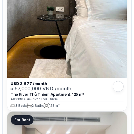
USD 2,577 /month
≈ 67,000,000 VND /month
The River Thủ Thiêm Apartment, 125 m²
A02198766
•
River Thu Thiem
3 Beds
2 Baths
125 m²
For Rent