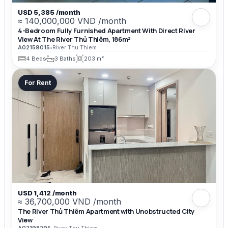
USD 5,385 /month
≈ 140,000,000 VND /month
4-Bedroom Fully Furnished Apartment With Direct River
View At The River Thủ Thiêm, 186m²
A02159015
•
River Thu Thiem
4 Beds
3 Baths
203 m²
For Rent
USD 1,412 /month
≈ 36,700,000 VND /month
The River Thủ Thiêm Apartment with Unobstructed City
View