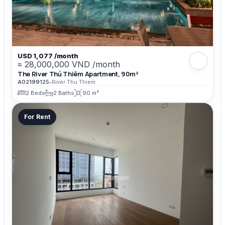
USD 1,077 /month
≈ 28,000,000 VND /month
The River Thủ Thiêm Apartment, 90m²
A02199125
•
River Thu Thiem
2 Beds
2 Baths
90 m²
For Rent