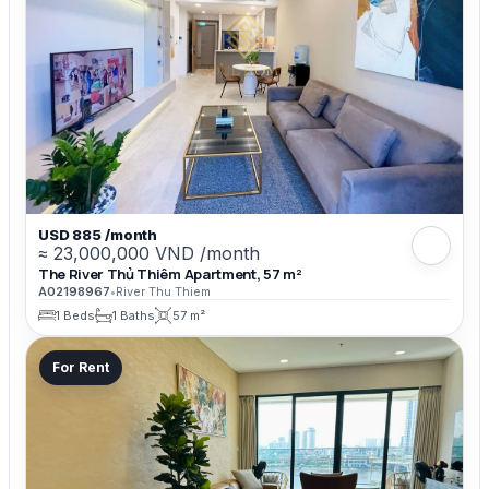
USD 885 /month
≈ 23,000,000 VND /month
The River Thủ Thiêm Apartment, 57 m²
A02198967
•
River Thu Thiem
1 Beds
1 Baths
57 m²
For Rent