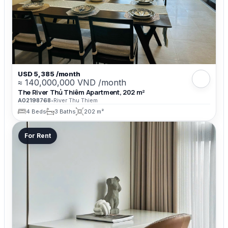
USD 5,385 /month
≈ 140,000,000 VND /month
The River Thủ Thiêm Apartment, 202 m²
A02198768
•
River Thu Thiem
4 Beds
3 Baths
202 m²
For Rent