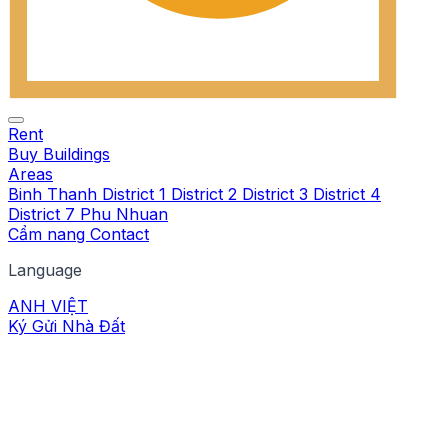
Rent
Buy
Buildings
Areas
Binh Thanh
District 1
District 2
District 3
District 4
District 7
Phu Nhuan
Cẩm nang
Contact
Language
ANH
VIỆT
Ký Gửi Nhà Đất