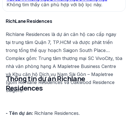
Không tìm thấy căn phù hợp với bộ lọc này.
RichLane Residences
Richlane Residences là dự án căn hộ cao cấp ngay
tại trung tâm Quận 7, TP.HCM và được phát triển
trong tổng thể quy hoạch Saigon South Place
Complex gồm: Trung tâm thương mại SC VivoCity, tòa
nhà văn phòng hạng A Mapletree Business Centre
và Khu căn hộ Dịch vụ Nam Sài Gòn – Mapletree
Thông tin dự án Richlane
(gồm Richlane Residences và Oakwood Residence
Residences
Saigon).
- Tên dự án:
Richlane Residences.