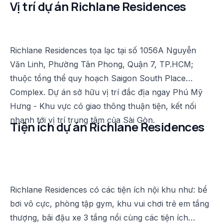
Vị trí dự án Richlane Residences
Richlane Residences tọa lạc tại số 1056A Nguyễn
Văn Linh, Phường Tân Phong, Quận 7, TP.HCM;
thuộc tổng thể quy hoạch Saigon South Place
Complex. Dự án sở hữu vị trí đắc địa ngay Phú Mỹ
Hưng - Khu vực có giao thông thuận tiện, kết nối
nhanh tới vị trí trung tâm của Sài Gòn.
Tiện ích dự án Richlane Residences
Richlane Residences có các tiện ích nội khu như: bể
bơi vô cực, phòng tập gym, khu vui chơi trẻ em tầng
thượng, bãi đậu xe 3 tầng nổi cùng các tiện ích