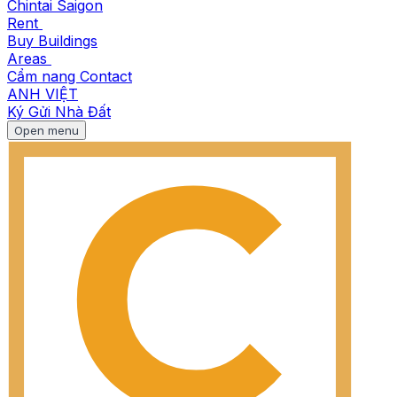
Chintai Saigon
Rent
Buy
Buildings
Areas
Cẩm nang
Contact
ANH
VIỆT
Ký Gửi Nhà Đất
Open menu