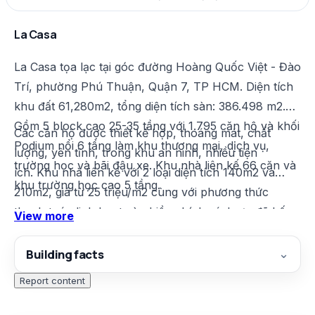
La Casa
La Casa tọa lạc tại góc đường Hoàng Quốc Việt - Đào
Trí, phường Phú Thuận, Quận 7, TP HCM. Diện tích
khu đất 61,280m2, tổng diện tích sàn: 386.498 m2.
Gồm 5 block cao 25-35 tầng với 1.795 căn hộ và khối
Các căn hộ được thiết kế hợp, thoáng mát, chất
Podium nổi 6 tầng làm khu thương mại, dịch vụ,
lượng, yên tĩnh, trong khu an ninh, nhiều tiện
trường học và bãi đậu xe. Khu nhà liên kế 66 căn và
ích. Khu nhà liên kế với 2 loại diện tích 140m2 và
khu trường học cao 5 tầng.
210m2, giá từ 25 triệu/m2 cùng với phương thức
thanh toán linh hoạt và nhiều chính sách ưu đã hấp
View more
dẫn.
Building facts
⌄
Report content