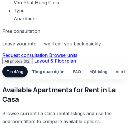
Van Phat Hung Corp
Type
Apartment
Free consultation
Leave your info — we’ll call you back quickly.
Request consultation
Browse units
Layout & Floorplan
All photos (62)
Tin đăng
Tổng quan dự án
FAQ
Mặt bằng
Vị trí
Available Apartments for Rent in La
Casa
Browse current La Casa rental listings and use the
bedroom filters to compare available options.