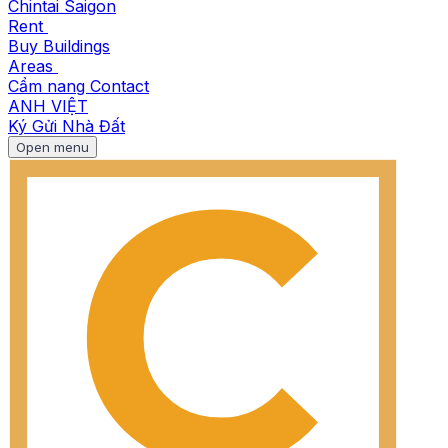
Chintai Saigon
Rent
Buy
Buildings
Areas
Cẩm nang
Contact
ANH
VIỆT
Ký Gửi Nhà Đất
Open menu