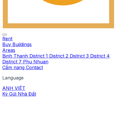
Rent
Buy
Buildings
Areas
Binh Thanh
District 1
District 2
District 3
District 4
District 7
Phu Nhuan
Cẩm nang
Contact
Language
ANH
VIỆT
Ký Gửi Nhà Đất