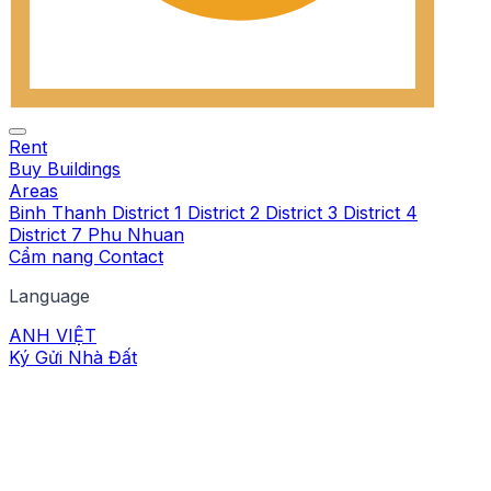
Rent
Buy
Buildings
Areas
Binh Thanh
District 1
District 2
District 3
District 4
District 7
Phu Nhuan
Cẩm nang
Contact
Language
ANH
VIỆT
Ký Gửi Nhà Đất