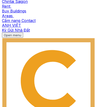
Chintai Saigon
Rent
Buy
Buildings
Areas
Cẩm nang
Contact
ANH
VIỆT
Ký Gửi Nhà Đất
Open menu