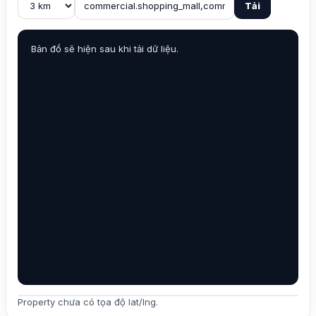
Tải
Bản đồ sẽ hiện sau khi tải dữ liệu.
Property chưa có tọa độ lat/lng.