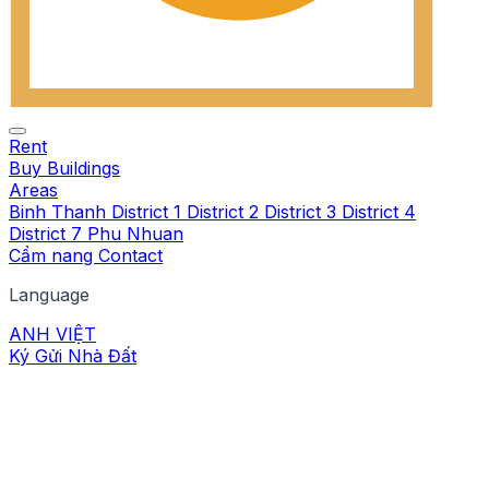
Rent
Buy
Buildings
Areas
Binh Thanh
District 1
District 2
District 3
District 4
District 7
Phu Nhuan
Cẩm nang
Contact
Language
ANH
VIỆT
Ký Gửi Nhà Đất