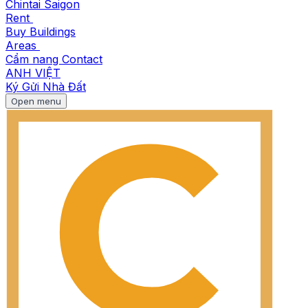
Chintai Saigon
Rent
Buy
Buildings
Areas
Cẩm nang
Contact
ANH
VIỆT
Ký Gửi Nhà Đất
Open menu