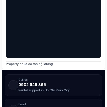
Property chưa có tọa độ lat/lng.
Call us
0902 649 865
Rental support in Ho Chi Minh City
Email