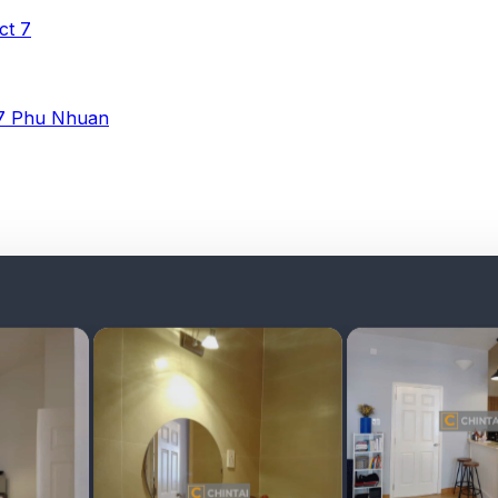
ict 7
 7
Phu Nhuan