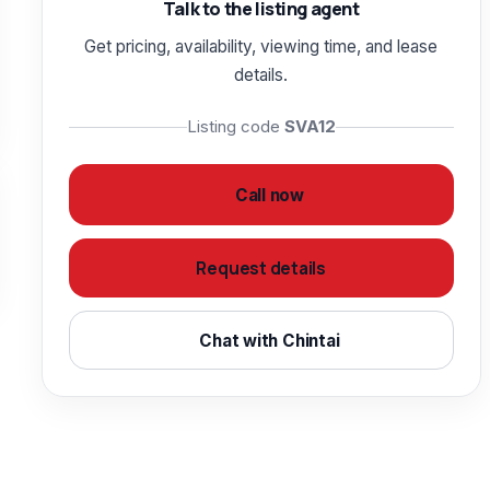
Talk to the listing agent
Get pricing, availability, viewing time, and lease
details.
Listing code
SVA12
Call now
Request details
Chat with Chintai