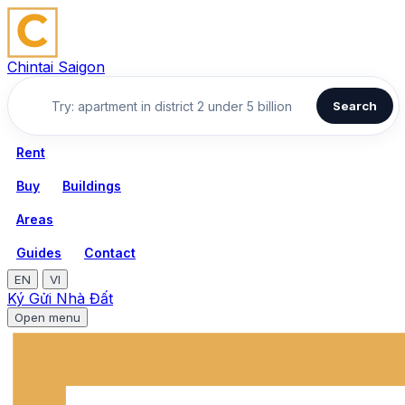
Chintai Saigon
Search
Rent
Buy
Buildings
Areas
Guides
Contact
EN
VI
Ký Gửi Nhà Đất
Open menu