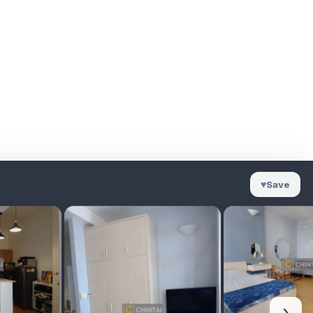
♥
Save