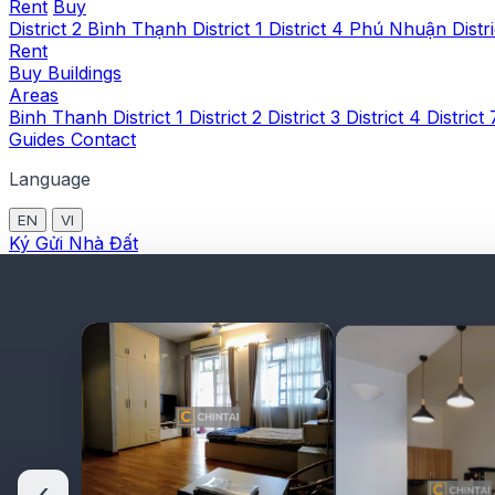
Rent
Buy
District 2
Bình Thạnh
District 1
District 4
Phú Nhuận
Distr
Rent
Buy
Buildings
Areas
Binh Thanh
District 1
District 2
District 3
District 4
District
Guides
Contact
Language
EN
VI
Ký Gửi Nhà Đất