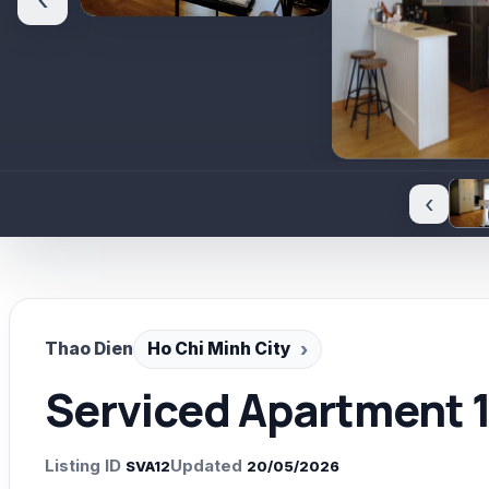
‹
‹
Thao Dien
Ho Chi Minh City
Serviced Apartment 
Listing ID
Updated
SVA12
20/05/2026