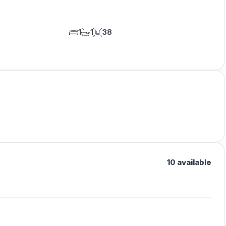
1
1
38
10 available