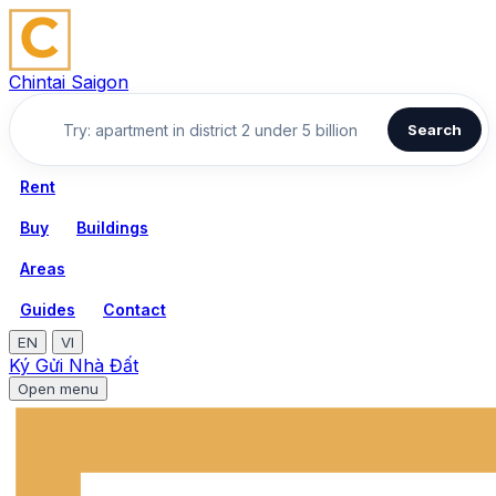
Chintai Saigon
Search
Rent
Buy
Buildings
Areas
Guides
Contact
EN
VI
Ký Gửi Nhà Đất
Open menu