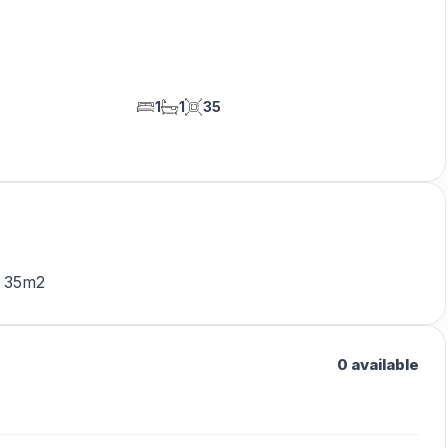
1
1
35
o 35m2
0 available