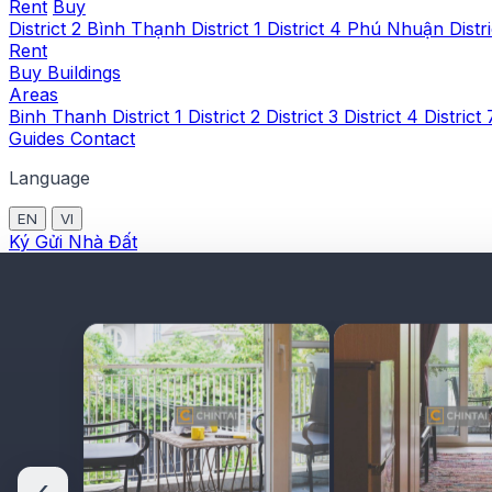
Rent
Buy
District 2
Bình Thạnh
District 1
District 4
Phú Nhuận
Distr
Rent
Buy
Buildings
Areas
Binh Thanh
District 1
District 2
District 3
District 4
District
Guides
Contact
Language
EN
VI
Ký Gửi Nhà Đất