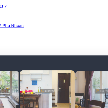
ict 7
 7
Phu Nhuan