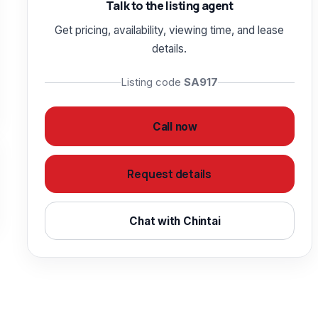
Talk to the listing agent
Get pricing, availability, viewing time, and lease
details.
Listing code
SA917
Call now
Request details
Chat with Chintai