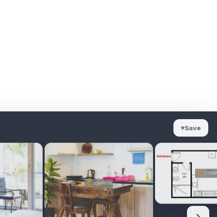
♥
Save