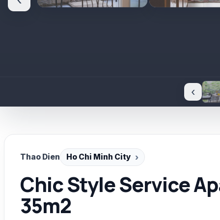
‹
‹
Thao Dien
Ho Chi Minh City
Chic Style Service A
35m2